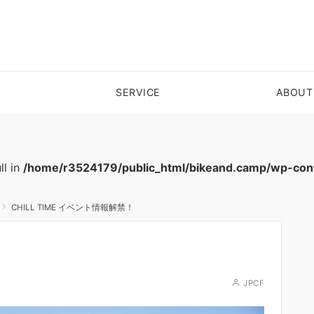
SERVICE
ABOUT
ll in
/home/r3524179/public_html/bikeand.camp/wp-cont
CHILL TIME イベント情報解禁！
JPCF