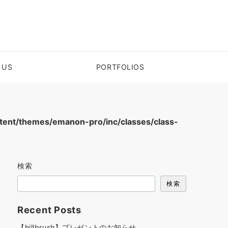
 US
PORTFOLIOS
ent/themes/emanon-pro/inc/classes/class-
検索
検索
Recent Posts
【hillbrush】プレゼントのお知らせ